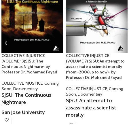
COLLECTIVE INJUSTICE
COLLECTIVE INJUSTICE
(VOLUME 13)SJSU: The
(VOLUME 7) SJSU: An attempt to
Continuous Nightmare- by
assassinate a scientist morally
Professor Dr. Mohamed Fayad
(from -2006up to now)- by
Professor Dr. Mohamed Fayad
COLLECTIVE INJUSTICE
,
Coming
Soon
,
Documentary
COLLECTIVE INJUSTICE
,
Coming
Soon
,
Documentary
SJSU: The Continuous
SJSU: An attempt to
Nightmare
assassinate a scientist
San Jose University
morally
professors' neglect,
(from -2006up to now)
discrimination, and