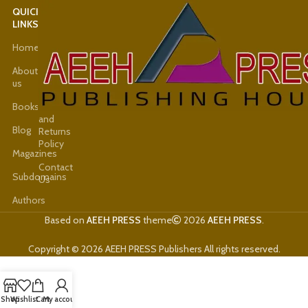
QUICK
USEFUL
LINKS
LINKS
Home
Latest
News
About
us
Shop
Books
Refund
and
Blog
Returns
Policy
Magazines
Contact
Subdomains
Us
Authors
Based on
AEEH PRESS
theme
2026
AEEH PRESS
.
Copyright © 2026 AEEH PRESS Publishers All rights reserved.
Shop
Wishlist
Cart
My account