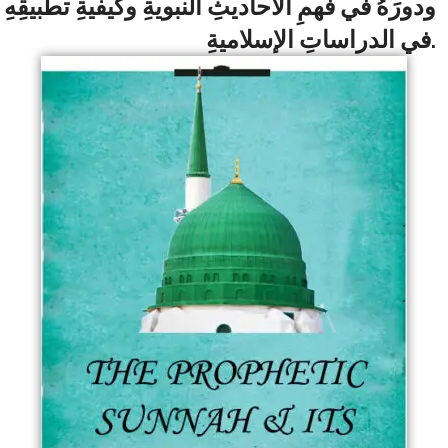
ودورَهُ في فهمِ الأحاديثِ النبويةِ وكيفيةِ تطبيقِهِ
في الدراساتِ الإسلاميةِ.