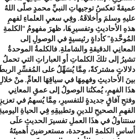
عميقةً تعكسُ توجيهاتِ النبيِّ محمدٍ صلّى اللهُ
عليهِ وسلمَ وأخلاقَهُ. وفِي سعيِ العلماءِ لفهمِ
هذهِ الأحاديثِ وتفسيرِهَا، ظهرَ مفهومُ “الكلمةِ
المُوحَّدةِ” كأداةٍ رئيسيةٍ في الوصولِ إلى
المعانِي الدقيقةِ والشاملةِ. فالكلمةُ الموحدةُ
تشيرُ إلى تلكَ الكلماتِ أو العباراتِ التي تحملُ
دلالاتٍ مشتركةً، مِمَّا يُسَهِّلُ على المُفسِّرِ الربطَ
بينَ الأحاديثِ وفهمِهَا في سياقِهَا العامِّ. منْ خلالِ
هذَا الفهمِ، يُمكنُنا الوصولُ إلى عمقِ المعانِي
وفتحِ آفاقٍ جديدةٍ للتفسيرِ، مِمَّا يُسهمُ في تعزيزِ
الفهمِ الصحيحِ للدينِ وتطبيقِهِ فِي الحياةِ اليومية.
سنتناولُ في هذَا العملِ تفسيرَ الحديثِ علَى
أساسِ الكلمةِ الموحدة، مستعرضينَ أهميتَهُ