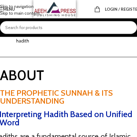
Skip to navigation
MENU
LOGIN / REGIST
Skip to main content
Home
About
Prophetic
Holy hadith
hadith
AB0UT
THE PROPHETIC SUNNAH & ITS
UNDERSTANDING
Interpreting Hadith Based on Unified
Word
diths are a fundamental source of Islamic