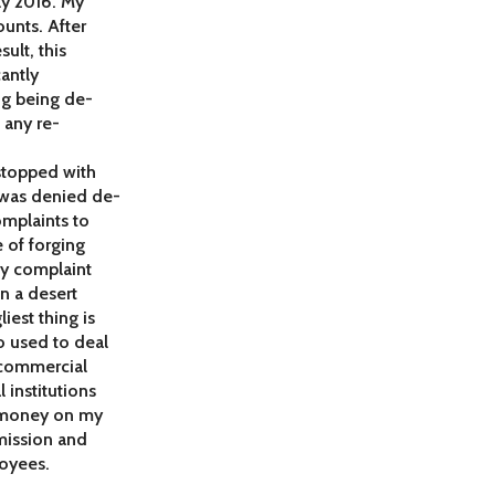
ly 2016. My
unts. After
ult, this
cantly
ing being de-
 any re-
stopped with
 was denied de-
omplaints to
e of forging
my complaint
n a desert
iest thing is
o used to deal
 commercial
 institutions
f money on my
mission and
oyees.