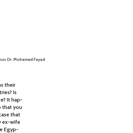
ssor Dr. Mohamed Fayad
s their
ries? Is
e? It hap-
o that you
case that
y ex-wife
he Egyp-