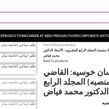
ES
PRODUCTIONS
CAREER AT AEEH PRESS
AUTHORS
CORPORATE HIST
Home
/
Documentary
/
صبه) المجلد الرابع العشرون- الأستاذ الدكتور
محمد فياض
Back to products
ان خوسيه: القاضي
نصبه) المجلد الرابع
الدكتور محمد فياض
صبه