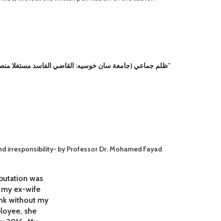
Be the first to review “ظلم جماعي (جامعة سان خوسيه: القاضي الفاسد مستغلا منصبه) المجلد الرابع العشرون- الأستاذ الدكتور محمد فياض”
d irresponsibility- by Professor Dr. Mohamed Fayad
eputation was
n my ex-wife
ank without my
ployee, she