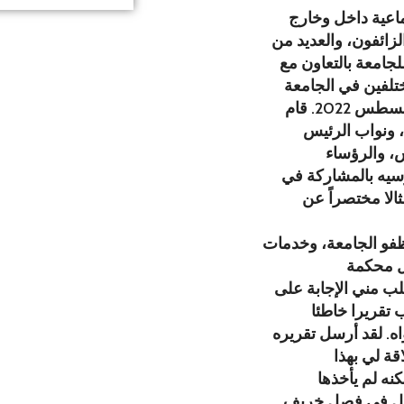
ماعية داخل وخارج
زائفون، والعديد من
جامعة بالتعاون مع
، ونواب الرئيس
سيه بالمشاركة في
الا مختصراً عن
ظفو الجامعة، وخدمات
ب مني الإجابة على
 تقريرا خاطئا
. لقد أرسل تقريره
اقة لي بهذا
نه لم يأخذها
لعمل في فصل خريف