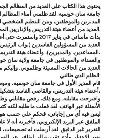
يحتوي هذا الكتاب على العديد من المظالم الج
جامعة سان خوسيه. لقد ظلمني أمناء المظالم ال
المديرين والموظفين، ومن التنظيم الشخصي لل
العديد من أعضاء هيئة التدريس والإداريين المختلفين في الجامعة.
بدأت مأساتي في يناير 2017 واستمرت حتى أغسطس 2022. قام
العديد من المسؤولين الفاسدين (نواب الرئيس
المساعدين، والمديرين)، وأعضاء هيئة التدريس، والرؤساء،
والعمداء، والموظفين في جامعة ولاية سان خو
العديد من الحالات المسيئة وظلموني. وإليكم مث
الظلم الذي طالني:
قام المدير الأول في جامعة سان خوسيه، ومو
أعضاء هيئة التدريس، والقاضي الفاسد بتشكيل محكمة،
واقترحت مقابلته. ومع ذلك، رفض مقابلتي وطل
الأسئلة عبر الهاتف. لقد فعلت ما طلبه لكنه كتب
ليس فيه أي من إجاباتي، فحكم علي حسب هواه
الملفق عبر البريد الإلكتروني، فأخبرته أنه لا عل
التقرير غير الدقيق. لقد أرسلت له تصحيحات، لك
بعين الاعتبار. وأدى تقريره إلى إيقافي عن ا