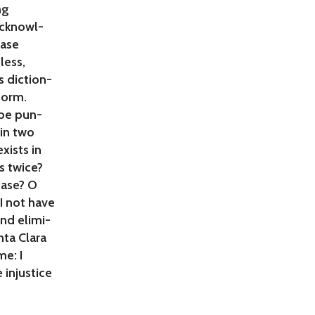
ng
 acknowl-
case
less,
s diction-
 form.
 be pun-
 in two
xists in
s twice?
case? O
I not have
and elimi-
nta Clara
me: I
 injustice