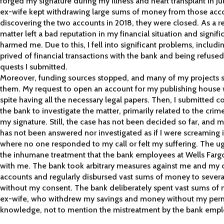
forged my signature during my illness and heart transplant in Ju
ex-wife kept withdrawing large sums of money from those acco
discovering the two accounts in 2018, they were closed. As a res
matter left a bad reputation in my financial situation and signifi
harmed me. Due to this, I fell into significant problems, includ
prived of financial transactions with the bank and being refused
quests I submitted.
Moreover, funding sources stopped, and many of my projects 
them. My request to open an account for my publishing house
spite having all the necessary legal papers. Then, I submitted c
the bank to investigate the matter, primarily related to the crim
my signature. Still, the case has not been decided so far, and 
has not been answered nor investigated as if I were screaming i
where no one responded to my call or felt my suffering. The ugl
the inhumane treatment that the bank employees at Wells Farg
with me. The bank took arbitrary measures against me and my
accounts and regularly disbursed vast sums of money to several
without my consent. The bank deliberately spent vast sums o
ex-wife, who withdrew my savings and money without my per
knowledge, not to mention the mistreatment by the bank empl