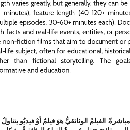
ngth varies greatly, but generally, they can b
 minutes), feature-length (40-120+ minutes)
ultiple episodes, 30-60+ minutes each). Doc
th facts and real-life events, entities, or pe
e non-fiction films that aim to document or 
al-life subject, often for educational, historic
ther than fictional storytelling. The g
formative and education.
مباشرةً. الفيلمُ الوثائقيُّ هوَ فيلمٌ أوْ فيديُو يتناولُ