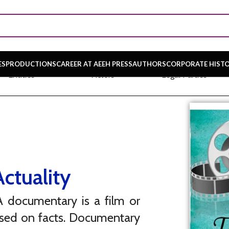
ES
PRODUCTIONS
CAREER AT AEEH PRESS
AUTHORS
CORPORATE HIST
Entities
Actors
Legal Parties
ctuality
 A documentary is a film or
ased on facts. Documentary