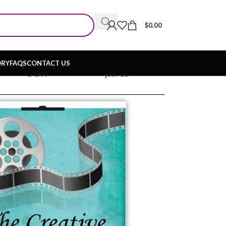
$
0.00
ORY
FAQS
CONTACT US
Q & A
Join Us