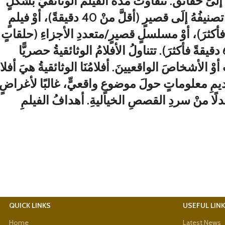
ًا إلىَ حقائقَ. تتفاوتُ مدةُ الفيلمُ الوثائقيُّ بشكلٍ
كبيرٍ، ولكنْ بشكلٍ عامٍّ، يُمكنُ تصنيفُهُ إلَى قصيرٍ (أقلَّ منْ 40 دقيقةً)، أوْ فيلمٍ
يلٍ (40-120 دقيقةً فأكثرَ)، أوْ مسلسلٍ قصيرٍ/متعددِ الأجزاءِ (حلقاتٍ
مُتعدِّدةٍ، مدةُ كلِّ حلقةٍ 30-60 دقيقةً فأكثرَ). تتناولُ الأفلامُ الوثائقيةُ حصريًّا
وْ الأشخاصَ الواقعيينَ. أفلامُنَا الوثائقيةُ هيَ أفلام
قديمِ معلوماتٍ حولَ موضوعٍ واقعيٍّ، غالبًا لأغراضٍ
 بدلًا منْ سردِ القصصِ الخياليةِ. أهدافُ الفيلمِ
QUICK LINKS
USEFUL LIN
Home
Latest News