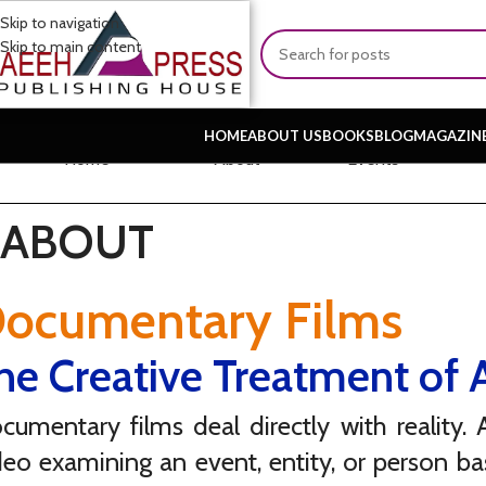
Skip to navigation
Skip to main content
HOME
ABOUT US
BOOKS
BLOG
MAGAZIN
Home
About
Events
ABOUT
ocumentary Films
he Creative Treatment of A
cumentary films deal directly with reality.
deo examining an event, entity, or person b