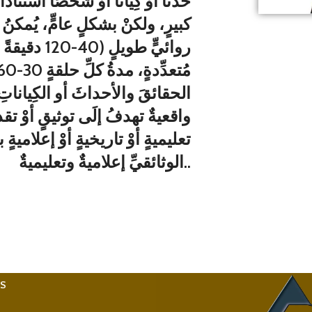
حدثًا أوْ كِيانًا أوْ شخصًا استناد
روائيٍّ طو
الحقائقَ والأحداثَ أو الكِياناتِ أ
واقعيةٌ تهدفُ إلَى توثيقٍ أوْ ت
تعليميةٍ أوْ تاريخيةٍ أوْ إعلاميةٍ
الوثائقيِّ إعلاميةٌ وتعليميةٌ..
KS