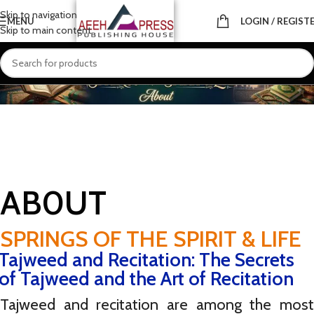
Skip to navigation
MENU
LOGIN / REGIST
Skip to main content
HOME
ABOUT
TAJWEED
RECITATION
Q & A
THE RECITERS
JOIN US
AB0UT
SPRINGS OF THE SPIRIT & LIFE
Tajweed and Recitation: The Secrets
of Tajweed and the Art of Recitation
Tajweed and recitation are among the most