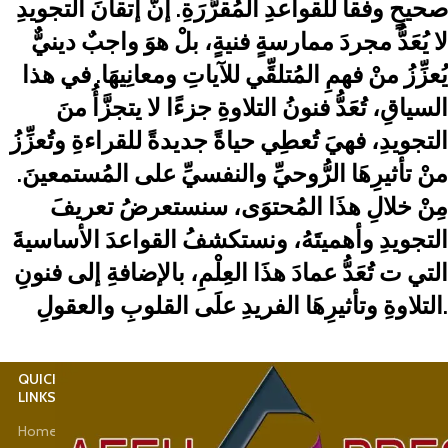
صحيحٍ وفقاً للقواعدِ المُقرَّرَةِ. إنَّ إتقانَ التجويدِ
لا يُعَدُّ مجردَ ممارسةٍ فنيةٍ، بلْ هوَ واجبٌ دينيٌّ
يُعزِّزُ منْ فهمِ المُتلقِّي للآياتِ ومعانِيهَا. في هذا
السياقِ، تُعَدُّ فنونُ التلاوةِ جزءًا لا يتجزَّأُ منَ
التجويدِ، فهيَ تُعطِي حياةً جديدةً للقراءةِ وتُعزِّزُ
منْ تأثيرِهَا الرُّوحيِّ والنفسيِّ على المُستمعينَ.
مِنْ خلالِ هذَا المُحتوَى، سنستعرضُ تعريفَ
التجويدِ وأهميتَهُ، ونستكشفُ القواعدَ الأساسيةَ
التي ت تُعَدُّ عمادَ هذَا العِلْمِ، بالإضافةِ إلى فنونِ
التلاوةِ وتأثيرِهَا الفريدِ علَى القلوبِ والعقولِ.
QUICK
USEFUL
LINKS
LINKS
Home
Latest