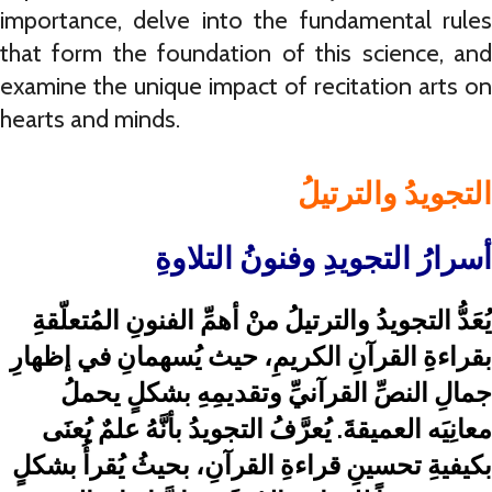
importance, delve into the fundamental rules
that form the foundation of this science, and
examine the unique impact of recitation arts on
hearts and minds.
التجويدُ والترتيلُ
أسرارُ التجويدِ وفنونُ التلاوةِ
يُعَدُّ التجويدُ والترتيلُ منْ أهمِّ الفنونِ المُتعلّقةِ
بقراءةِ القرآنِ الكريمِ، حيث يُسهمانِ في إظهارِ
جمالِ النصِّ القرآنيِّ وتقديمِهِ بشكلٍ يحملُ
معانِيَه العميقةَ. يُعرَّفُ التجويدُ بأنَّهُ علمٌ يُعنَى
بكيفيةِ تحسينِ قراءةِ القرآنِ، بحيثُ يُقرأُ بشكلٍ