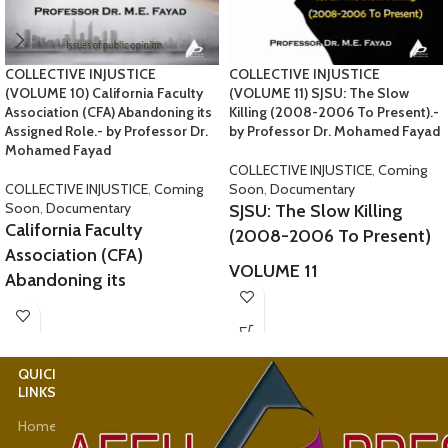
COLLECTIVE INJUSTICE
COLLECTIVE INJUSTICE
(VOLUME 10) California Faculty
(VOLUME 11) SJSU: The Slow
Association (CFA) Abandoning its
Killing (2008-2006 To Present).-
Assigned Role.- by Professor Dr.
by Professor Dr. Mohamed Fayad
Mohamed Fayad
COLLECTIVE INJUSTICE
,
Coming
COLLECTIVE INJUSTICE
,
Coming
Soon
,
Documentary
Soon
,
Documentary
SJSU: The Slow Killing
California Faculty
(2008-2006 To Present)
Association (CFA)
VOLUME 11
Abandoning its
Assigned Role.
This book contains several
instances of collective
At SJSU, many professors,
injustice
lecturers, and leading
QUICK
USEFUL
from San Jose State
authorities
LINKS
LINKS
University, the Computer
hatched conspiracies and
Home
Latest
Engineering
fabricated unfounded
News