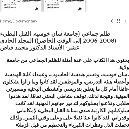
Home
/
Documentary
ظلم جماعي (جامعة سان خوسيه: القتل البطيء
(2008-2006 إلى الوقت الحاضر)) المجلد الحادى
عشر- الأستاذ الدكتور محمد فياض
يحتوي هذا الكتاب على عدة أمثلة للظلم الجماعي من جامعة
ولاية
سان خوسيه، وقسم هندسة الحاسوب، وعمداء كلية الهندسة،
وأعضاء هيئة التدريس، والموظفين. لقد كانوا وما زالوا يشكلون
عائقا أمام كل ما يتعلق بتدريسي وأنشطتي البحثية ومسيرتي
المهنية. ونتيجة لذلك، توقف نشاطي البحثي تمامًا. لقد هددوا
طلابي وتلاعبوا بسلوكهم لتدمير حياتهم المهنية. لقد كانت
سلوكياتهم الكارثية ضدي بمثابة القتل البطيء لإمكانياتي
وقدراتي. لقد كانوا عبئا ثقيلا على وعلى وقتي الثمين. ولذلك
تحملت الذل ونظرات الكبرياء والتحطيم من قبل الزملاء