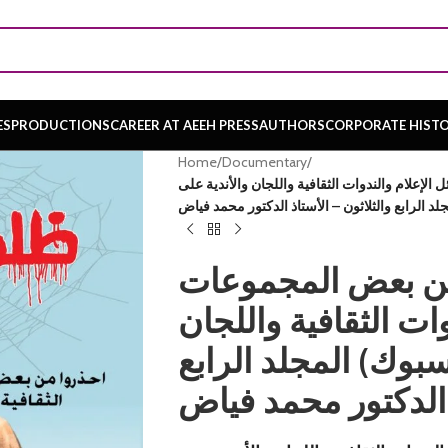
ES
PRODUCTIONS
CAREER AT AEEH PRESS
AUTHORS
CORPORATE HIST
Home
/
Documentary
/
إعلام والندوات الثقافية واللجان والأندية على
لد الرابع والثلاثون – الأستاذ الدكتور محمد فياض
من بعض المجموعات
ات الثقافية واللجان
سبوك) المجلد الرابع
ذ الدكتور محمد فياض