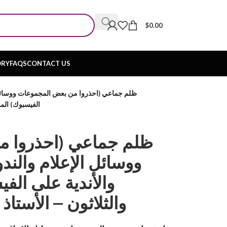
$
0.00
ORY
FAQS
CONTACT US
ظلم جماعي (احذروا من بعض المجموعات ووسائل ال
الفيسبوك) المج
ظلم جماعي (احذروا 
ووسائل الإعلام والندو
والأندية على الفي
والثلاثون – الأستا