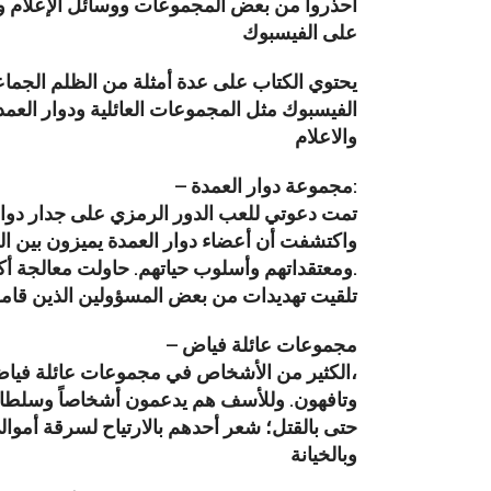
احذروا من بعض المجموعات ووسائل الإعلام والن
على الفيسبوك
يحتوي الكتاب على عدة أمثلة من الظلم الجم
الفيسبوك مثل المجموعات العائلية ودوار العمدة
والاعلام
– مجموعة دوار العمدة:
تمت دعوتي للعب الدور الرمزي على جدار دوار
واكتشفت أن أعضاء دوار العمدة يميزون بين 
ومعتقداتهم وأسلوب حياتهم. حاولت معالجة أكبر عدد ممكن من المواقف.
تلقيت تهديدات من بعض المسؤولين الذين قا
– مجموعات عائلة فياض
الكثير من الأشخاص في مجموعات عائلة فياض عدوانيون، ثرثارون، مبهرجون،
وتافهون. وللأسف هم يدعمون أشخاصاً وسلطات
حتى بالقتل؛ شعر أحدهم بالارتياح لسرقة أموا
وبالخيانة