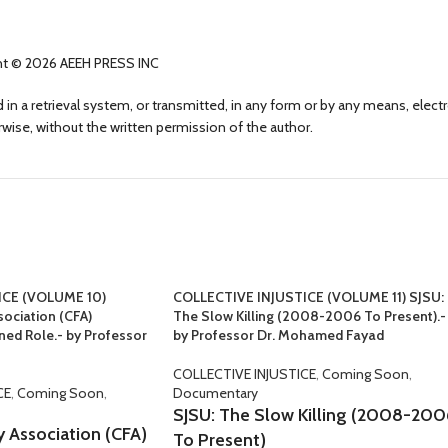
ht © 2026 AEEH PRESS INC
 in a retrieval system, or transmitted, in any form or by any means, elect
wise, without the written permission of the author.
ICE (VOLUME 10)
COLLECTIVE INJUSTICE (VOLUME 11) SJSU:
sociation (CFA)
The Slow Killing (2008-2006 To Present).-
ned Role.- by Professor
by Professor Dr. Mohamed Fayad
COLLECTIVE INJUSTICE
,
Coming Soon
,
CE
,
Coming Soon
,
Documentary
SJSU: The Slow Killing (2008-200
y Association (CFA)
To Present)