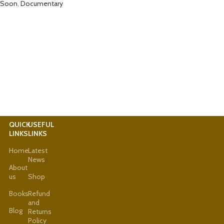
Soon
,
Documentary
QUICK
USEFUL
LINKS
LINKS
Home
Latest
News
About
us
Shop
Books
Refund
and
Blog
Returns
Policy