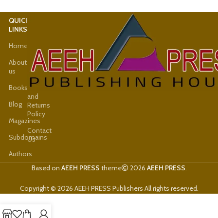
QUICK
USEFUL
005- المائدة Al-Maeda
0:16
LINKS
LINKS
Home
Latest
006- الأنعام Al -Anaam
0:16
News
About
us
Shop
007- الأعراف Al-araaf
0:16
Books
Refund
and
Blog
Returns
008- الأنفال Al-anfaal
0:16
Policy
Magazines
Contact
Subdomains
Us
009- التوبة Al tawba
0:16
Authors
Based on
AEEH PRESS
theme
2026
AEEH PRESS
.
010- يونس Younos
0:16
Copyright © 2026 AEEH PRESS Publishers All rights reserved.
011- هود Hud
0:16